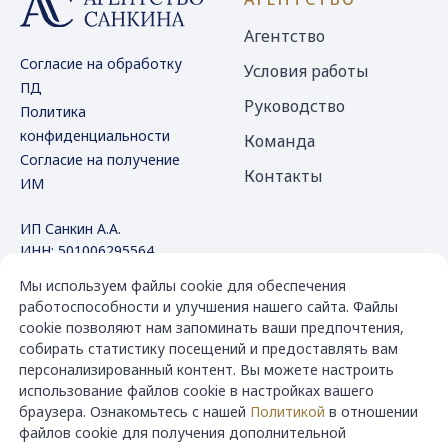
Агентство
Согласие на обработку
Условия работы
ПД
Руководство
Политика
конфиденциальности
Команда
Согласие на получение
Контакты
ИМ
ИП Санкин А.А.
ИНН: 501006295564
ОГРНИП 318500700047693
Мы используем файлы cookie для обеспечения
работоспособности и улучшения нашего сайта. Файлы
КОНТАКТЫ
Услуги
cookie позволяют нам запоминать ваши предпочтения,
собирать статистику посещений и предоставлять вам
Объекты
‪+7 926 710-84-58
персонализированный контент. Вы можете настроить
использование файлов cookie в настройках вашего
Покупателям
Консультация
браузера. Ознакомьтесь с нашей
Политикой
в отношении
Собственникам
Заказать звонок
файлов cookie для получения дополнительной